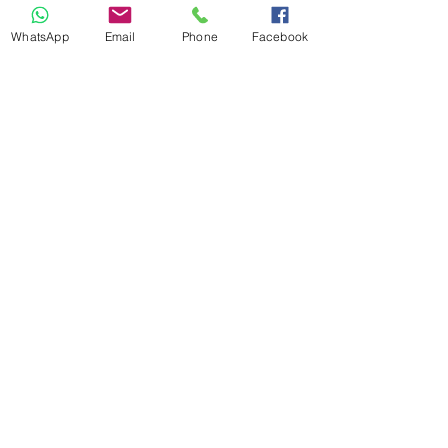
WhatsApp
Email
Phone
Facebook
Flyfoot 9030013
מחיר רגיל
מחיר מבצע
צריכה עזרה?
חייגי
03-6827284
או שלחי שאלה במייל
service@niroshoes.co.il
שאלות נפוצות
החלפות והחזרות