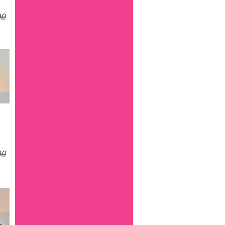
ירוק פיסטוק
כחול
מח
כחול ג'ינס
כסוף
לבן
ניוד
ניוד (בי'ז)
צבעוני
צבעוני בשילוב ירוק
צבעוני כחול
צבעי ביז בשילוב
שחור
שילוב צבעים
מח
תכלת