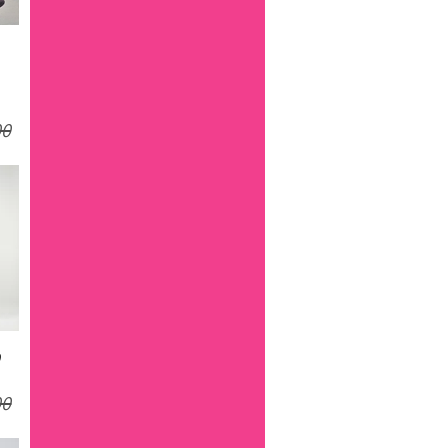
מח
מח