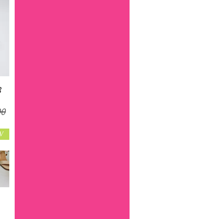
3
מח
V