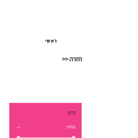
ראשי
חזרה <<
סינון
מחיר