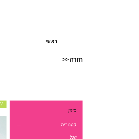
ראשי
חזרה <<
V
סינון
קטגוריה
הכל