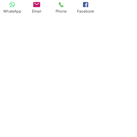
WhatsApp
Email
Phone
Facebook
Flyfoot 9030013
מחיר רגיל
מחיר מבצע
צריכה עזרה?
חייגי
03-6827284
או שלחי שאלה במייל
service@niroshoes.co.il
שאלות נפוצות
החלפות והחזרות