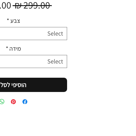
lar
00 ₪
 299.00 ₪ 
rice
צבע
*
Select
מידה
*
Select
הוסיפי לסל