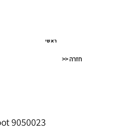
ראשי
חזרה <<
oot 9050023