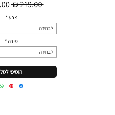
מחי
 ‏219.00 ‏₪ 
רגיל
צבע
*
לבחירה
מידה
*
לבחירה
הוסיפי לסל