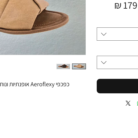
ר
מחיר
מבצע
כפכפי Aeroflexy אופנתיות ונוחות כוללות מדרס מרופד