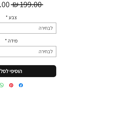
מחי
 ‏199.00 ‏₪ 
רגיל
צבע
*
לבחירה
מידה
*
לבחירה
הוסיפי לסל