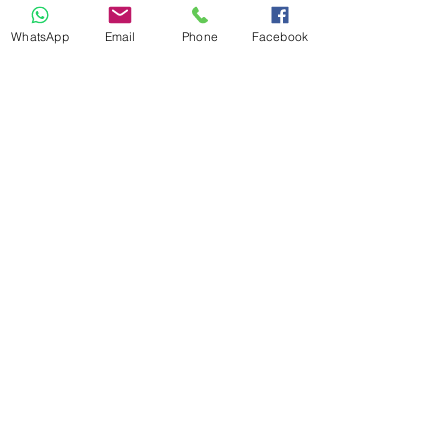
WhatsApp
Email
Phone
Facebook
Flyfoot 9030013
מחיר רגיל
מחיר מבצע
צריכה עזרה?
חייגי
03-6827284
או שלחי שאלה במייל
service@niroshoes.co.il
שאלות נפוצות
החלפות והחזרות