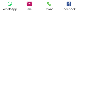
WhatsApp
Email
Phone
Facebook
Flyfoot 9030013
מחיר רגיל
מחיר מבצע
צריכה עזרה?
חייגי
03-6827284
או שלחי שאלה במייל
service@niroshoes.co.il
שאלות נפוצות
החלפות והחזרות