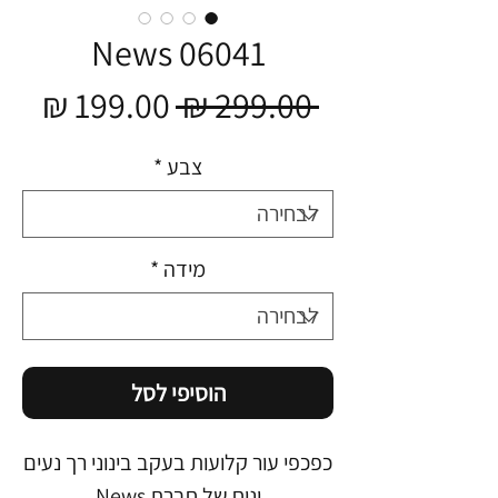
News 06041
מחיר
מחי
 ‏299.00 ‏₪ 
רגיל
מבצ
צבע
*
מידה
*
הוסיפי לסל
כפכפי עור קלועות בעקב בינוני רך נעים
ונוח של חברת News